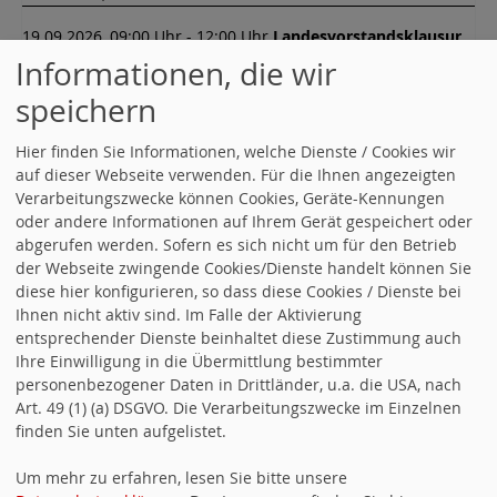
19.09.2026, 09:00 Uhr - 12:00 Uhr
Landesvorstandsklausur
Informationen, die wir
02.10.2026, 17:00 Uhr - 19:00 Uhr
Präsidium
speichern
Alle Termine
Hier finden Sie Informationen, welche Dienste / Cookies wir
auf dieser Webseite verwenden. Für die Ihnen angezeigten
Nachrichten aus
Verarbeitungszwecke können Cookies, Geräte-Kennungen
oder andere Informationen auf Ihrem Gerät gespeichert oder
Baden.Württemberg
abgerufen werden. Sofern es sich nicht um für den Betrieb
der Webseite zwingende Cookies/Dienste handelt können Sie
kirk.unaone.net | Kundenmenü
diese hier konfigurieren, so dass diese Cookies / Dienste bei
Ihnen nicht aktiv sind. Im Falle der Aktivierung
entsprechender Dienste beinhaltet diese Zustimmung auch
Ihre Einwilligung in die Übermittlung bestimmter
Die angeforderte Domain konnte auf diesem
personenbezogener Daten in Drittländer, u.a. die USA, nach
Server nicht gefunden werden.
Art. 49 (1) (a) DSGVO. Die Verarbeitungszwecke im Einzelnen
finden Sie unten aufgelistet.
KeyHelp © 2026 by Keyweb AG
Um mehr zu erfahren, lesen Sie bitte unsere