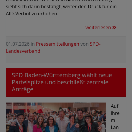
sieht sich darin bestätigt, weiter den Druck für ein
AfD-Verbot zu erhöhen.
weiterlesen
01.07.2026
in
Pressemitteilungen
von
SPD-
Landesverband
SPD Baden-Württemberg wählt neue
Parteispitze und beschließt zentrale
Anträge
Auf
ihre
m
Lan