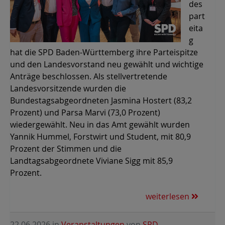
des
part
eita
g
hat die SPD Baden-Württemberg ihre Parteispitze
und den Landesvorstand neu gewählt und wichtige
Anträge beschlossen. Als stellvertretende
Landesvorsitzende wurden die
Bundestagsabgeordneten Jasmina Hostert (83,2
Prozent) und Parsa Marvi (73,0 Prozent)
wiedergewählt. Neu in das Amt gewählt wurden
Yannik Hummel, Forstwirt und Student, mit 80,9
Prozent der Stimmen und die
Landtagsabgeordnete Viviane Sigg mit 85,9
Prozent.
weiterlesen
22.06.2026
in
Veranstaltungen
von
SPD-