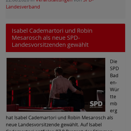
Landesverband
Isabel Cademartori und Robin
Mesarosch als neue SPD-
Landesvorsitzenden gewählt
Die
SPD
Bad
en-
Wür
tte
mb
erg
hat Isabel Cademartori und Robin Mesarosch als
neue Landesvorsitzende gewählt. Auf Isabel