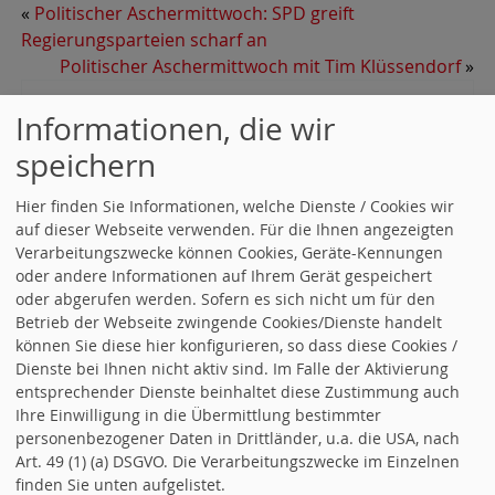
«
Politischer Aschermittwoch: SPD greift
Regierungsparteien scharf an
Politischer Aschermittwoch mit Tim Klüssendorf
»
Veranstaltungskalender
Informationen, die wir
Alle Termine öffnen
.
speichern
11.09.2026, 00:00 Uhr - 11.09.2026
Päsidium
Hier finden Sie Informationen, welche Dienste / Cookies wir
auf dieser Webseite verwenden. Für die Ihnen angezeigten
19.09.2026, 09:00 Uhr - 12:00 Uhr
Landesvorstandsklausur
Verarbeitungszwecke können Cookies, Geräte-Kennungen
oder andere Informationen auf Ihrem Gerät gespeichert
02.10.2026, 17:00 Uhr - 19:00 Uhr
Präsidium
oder abgerufen werden. Sofern es sich nicht um für den
Betrieb der Webseite zwingende Cookies/Dienste handelt
Alle Termine
können Sie diese hier konfigurieren, so dass diese Cookies /
Dienste bei Ihnen nicht aktiv sind. Im Falle der Aktivierung
entsprechender Dienste beinhaltet diese Zustimmung auch
Nachrichten aus
Ihre Einwilligung in die Übermittlung bestimmter
Baden.Württemberg
personenbezogener Daten in Drittländer, u.a. die USA, nach
Art. 49 (1) (a) DSGVO. Die Verarbeitungszwecke im Einzelnen
kirk.unaone.net | Kundenmenü
finden Sie unten aufgelistet.