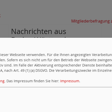
g
Mitgliederbefragung 
Nachrichten aus
Baden.Württemberg
kirk.unaone.net | Kundenmenü
uf dieser Webseite verwenden. Für die Ihnen angezeigten Verarbei
en. Sofern es sich nicht um für den Betrieb der Webseite zwingen
ktiv sind. Im Falle der Aktivierung entsprechender Dienste beinhal
Die angeforderte Domain konnte auf
, nach Art. 49 (1) (a) DSGVO. Die Verarbeitungszwecke im Einzelnen
diesem Server nicht gefunden werden.
ung
. Das Impressum finden Sie hier:
Impressum
.
KeyHelp © 2026 by Keyweb AG