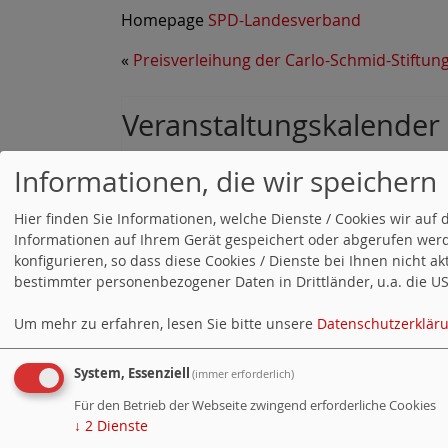
Homepage
SPD-Landesverband
«
Preisverleihung der Carlo-Schmid-Stiftun
Veranstaltungskalender
Alle Termine öffnen
.
Informationen, die wir speichern
11.09.2026, 00:00 Uhr - 11.09.2026
Päsidium
Hier finden Sie Informationen, welche Dienste / Cookies wir a
19.09.2026, 09:00 Uhr - 12:00 Uhr
Informationen auf Ihrem Gerät gespeichert oder abgerufen werd
Landesvorstandsklausur
konfigurieren, so dass diese Cookies / Dienste bei Ihnen nicht a
bestimmter personenbezogener Daten in Drittländer, u.a. die USA
02.10.2026, 17:00 Uhr - 19:00 Uhr
Präsidium
Um mehr zu erfahren, lesen Sie bitte unsere
Datenschutzerklär
Alle Termine
System, Essenziell
(immer erforderlich)
Für den Betrieb der Webseite zwingend erforderliche Cookies
↓
2
Dienste